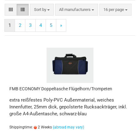
Sort by
All manufacturers
16 per page
1
2
3
4
5
»
FMB ECONOMY Doppeltasche Flügelhorn/Trompeten
extra reißfestes Poly-PVC Außenmaterial, weiches
Innenfutter, 25mm dick, gepolsterte Rucksackträger, inkl.
große A4-Außentasche, schwarz-blau
Shippingtime:
2 Weeks
(abroad may vary)