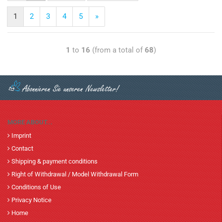
1
2
3
4
5
»
1
to
16
(from a total of
68
)
MORE ABOUT...
Imprint
Contact
Shipping & payment conditions
Right of Withdrawal / Model Withdrawal Form
Conditions of Use
Privacy Notice
Home