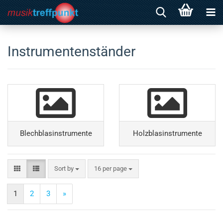
Instrumentenständer
Blechblasinstrumente
Holzblasinstrumente
Sort by
16 per page
1
2
3
»