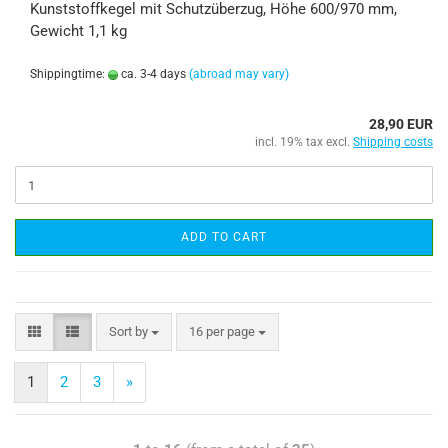
Kunststoffkegel mit Schutzüberzug, Höhe 600/970 mm,
Gewicht 1,1 kg
Shippingtime:
ca. 3-4 days
(abroad may vary)
28,90 EUR
incl. 19% tax excl.
Shipping costs
ADD TO CART
Sort by
16 per page
1
2
3
»