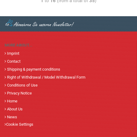
1
to
16
(from a total of
35
)
MORE ABOUT...
Imprint
Contact
Shipping & payment conditions
Right of Withdrawal / Model Withdrawal Form
Conditions of Use
Privacy Notice
Home
About Us
News
Cookie Settings